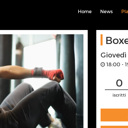
Home
News
Pl
Box
Giovedì
18:00 - 
0
iscritti