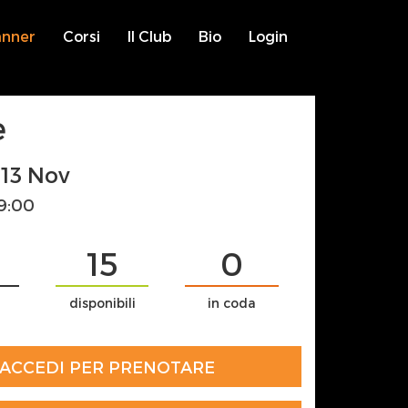
anner
Corsi
Il Club
Bio
Login
e
 13 Nov
19:00
15
0
disponibili
in coda
ACCEDI PER PRENOTARE